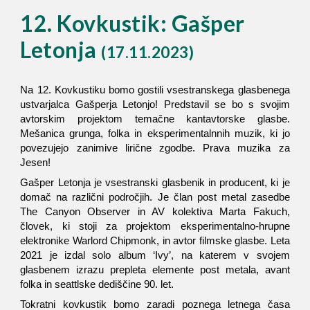
12. Kovkustik: Gašper
Letonja
(17.11.2023)
Na 12. Kovkustiku bomo gostili vsestranskega glasbenega
ustvarjalca Gašperja Letonjo! Predstavil se bo s svojim
avtorskim projektom temačne kantavtorske glasbe.
Mešanica grunga, folka in eksperimentalnnih muzik, ki jo
povezujejo zanimive lirične zgodbe. Prava muzika za
Jesen!
Gašper Letonja je vsestranski glasbenik in producent, ki je
domač na različni področjih. Je član post metal zasedbe
The Canyon Observer in AV kolektiva Marta Fakuch,
človek, ki stoji za projektom eksperimentalno-hrupne
elektronike Warlord Chipmonk, in avtor filmske glasbe. Leta
2021 je izdal solo album ‘Ivy’, na katerem v svojem
glasbenem izrazu prepleta elemente post metala, avant
folka in seattlske dediščine 90. let.
Tokratni kovkustik bomo zaradi poznega letnega časa