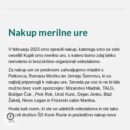
Nakup merilne ure
V februarju 2023 smo opravili nakup, katerega smo se zelo
veselili! Kupili smo merilno uro, s katero bomo zdaj lahko
nemoteno in brezskrbno organizirali veleslalome.
Za nakup ure se predvsem zahvaljujemo mladini s
Petkovca, Romanu Mivšku ter Jerneju Šemrovu, ki so
najbolj pripomogli k nakupu ure. Seveda pa vse to ne bi bilo
možno brez vseh sponzorjev: Mizarstvo Hladnik, TALG,
Boštjan Čuk , Pivk Rok, Uroš Kunc, Dejan Jenko, Blaž
Žakelj, Nives Legan in Frizerski salon Martina.
Hvala tudi vsem, ki ste se udeležili veleslaloma in ste tako
podprli društvo ŠD Kovk Rovte in posledično nakup nove
ure.