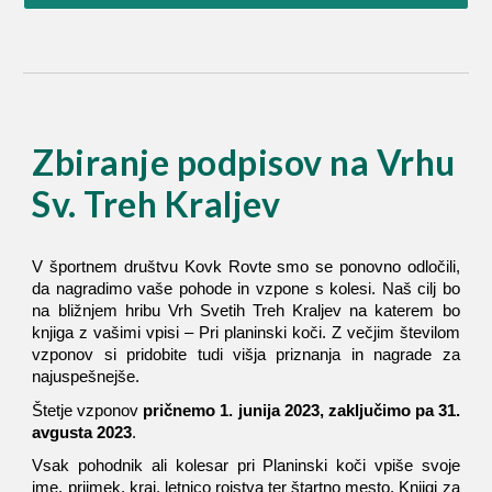
Zbiranje podpisov na Vrhu
Sv. Treh Kraljev
V športnem društvu Kovk Rovte smo se ponovno odločili,
da nagradimo vaše pohode in vzpone s kolesi. Naš cilj bo
na bližnjem hribu Vrh Svetih Treh Kraljev na katerem bo
knjiga z vašimi vpisi – Pri planinski koči. Z večjim številom
vzponov si pridobite tudi višja priznanja in nagrade za
najuspešnejše.
Štetje vzponov
pričnemo 1. junija 2023, zaključimo pa 31.
avgusta 2023
.
Vsak pohodnik ali kolesar pri Planinski koči vpiše svoje
ime, priimek, kraj, letnico rojstva ter štartno mesto. Knjigi za