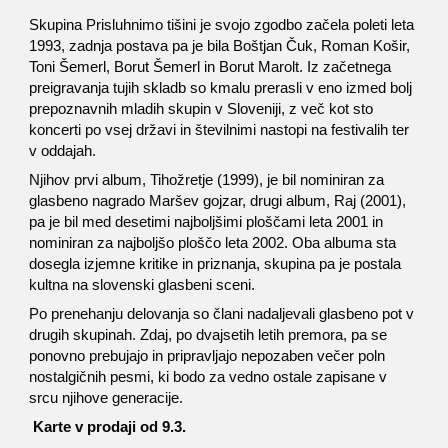
Skupina Prisluhnimo tišini je svojo zgodbo začela poleti leta
1993, zadnja postava pa je bila Boštjan Čuk, Roman Košir,
Toni Šemerl, Borut Šemerl in Borut Marolt. Iz začetnega
preigravanja tujih skladb so kmalu prerasli v eno izmed bolj
prepoznavnih mladih skupin v Sloveniji, z več kot sto
koncerti po vsej državi in številnimi nastopi na festivalih ter
v oddajah.
Njihov prvi album, Tihožretje (1999), je bil nominiran za
glasbeno nagrado Maršev gojzar, drugi album, Raj (2001),
pa je bil med desetimi najboljšimi ploščami leta 2001 in
nominiran za najboljšo ploščo leta 2002. Oba albuma sta
dosegla izjemne kritike in priznanja, skupina pa je postala
kultna na slovenski glasbeni sceni.
Po prenehanju delovanja so člani nadaljevali glasbeno pot v
drugih skupinah. Zdaj, po dvajsetih letih premora, pa se
ponovno prebujajo in pripravljajo nepozaben večer poln
nostalgičnih pesmi, ki bodo za vedno ostale zapisane v
srcu njihove generacije.
Karte v prodaji od 9.3.