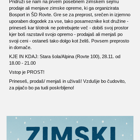
Pridruži se nam na prvem posebnem zimskem sejmu
prodaje ali menjave zimske opreme, ki ga organizirata
Bosport in ŠD Rovte. Gre se za preprost, srečen in izjemno
uporaben dogodek za vse, tako posameznike kot družine -
prineseš kar ti/otrok ne potrebujete več - dobiš svoj prostor
kjer boš razstavil svojo opremo - prodajaš ali menjaš po
svoji ceni - ostaneš tako dolgo kot želiš. Povsem preprosto
in domače.
KJE IN KDAJ: Stara šola/Alpina (Rovte 100), 28.11. od
18.00 - 21.00
Vstop je PROST!
Prineseš, prodaš/ menjaš in uživaš! Vzdušje bo čudovito,
za pijačo bo pa tudi poskrbljeno!