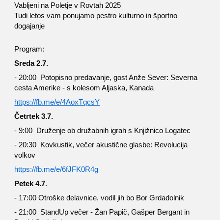
Vabljeni na Poletje v Rovtah 2025
Tudi letos vam ponujamo pestro kulturno in športno
dogajanje
Program:
Sreda 2.7.
- 20:00 Potopisno predavanje, gost Anže Sever: Severna
cesta Amerike - s kolesom Aljaska, Kanada
https://fb.me/e/4AoxTqcsY
Četrtek 3.7.
- 9:00 Druženje ob družabnih igrah s Knjižnico Logatec
- 20:30 Kovkustik, večer akustične glasbe: Revolucija
volkov
https://fb.me/e/6fJFK0R4g
Petek 4.7
.
- 17:00 Otroške delavnice, vodil jih bo Bor Grdadolnik
- 21:00 StandUp večer - Žan Papič, Gašper Bergant in