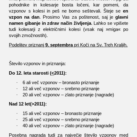
pohodnike in kolesarje bosta ločeni, kar pomeni, da
vzponov s kolesi in peš ne bomo seštevali. Šteje se
en
vzpon na dan
. Prosimo Vas za poštenost, saj je
glavni
namen gibanje in zdrav način življenja
. Lahko se vpišete
tudi kolesarji z električnimi kolesi (vsak naj »miga« po
svojih zmožnostih).
Podelitev priznanj
9. septembra
pri Koči na Sv. Treh Kraljih.
Število vzponov in priznanja:
Do 12. leta starosti (
<
2011):
·
6 ali več vzponov – bronasto priznanje
·
12 ali več vzponov – srebrno priznanje
·
20 ali več vzponov – zlato priznanje (nagrade)
Nad 12 let(>2011):
·
15 ali več vzponov – bronasto priznanje
·
25 ali več vzponov – srebrno priznanje
·
40 ali več vzponov – zlato priznanje (nagrade)
Posebna nagrada tudi za največje število vzponov med