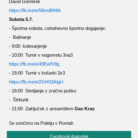
David Gorinšek
https://fb.me/e/58nrd844A
Sobota 5.7.
- Športna sobota, celodnevno športno dogajanje:
- Balinanje
- 9:00 kolesarjenje
- 10:00 Turnir v nogometu 3na3
https://fb.me/e/49EwfVIlg
- 15:00 Turnir v košarki 3x3
https://fb.me/e/2GH03AtgU
- 16:00 Streljanje z zračno puško
- Štrbunk
- 21:00 Zaključek z ansamblom
Gas Kras
Se sončimo na Poletju v Rovtah
Facebook dogodek