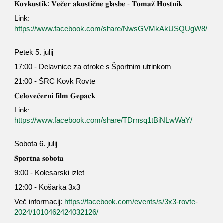
𝐊𝐨𝐯𝐤𝐮𝐬𝐭𝐢𝐤: 𝐕𝐞𝐜̌𝐞𝐫 𝐚𝐤𝐮𝐬𝐭𝐢𝐜̌𝐧𝐞 𝐠𝐥𝐚𝐬𝐛𝐞 - 𝐓𝐨𝐦𝐚𝐳̌ 𝐇𝐨𝐬𝐭𝐧𝐢𝐤
Link:
https://www.facebook.com/share/NwsGVMkAkUSQUgW8/
Petek 5. julij
17:00 - Delavnice za otroke s Športnim utrinkom
21:00 - ŠRC Kovk Rovte
𝐂𝐞𝐥𝐨𝐯𝐞𝐜̌𝐞𝐫𝐧𝐢 𝐟𝐢𝐥𝐦 𝐆𝐞𝐩𝐚𝐜𝐤
Link:
https://www.facebook.com/share/TDrnsq1tBiNLwWaY/
Sobota 6. julij
𝐒̌𝐩𝐨𝐫𝐭𝐧𝐚 𝐬𝐨𝐛𝐨𝐭𝐚
9:00 - Kolesarski izlet
12:00 - Košarka 3x3
Več informacij:
https://facebook.com/events/s/3x3-rovte-
2024/1010462424032126/