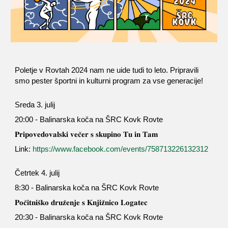
Poletje v Rovtah 2024 nam ne uide tudi to leto. Pripravili
smo pester športni in kulturni program za vse generacije!
Sreda 3. julij
20:00 - Balinarska koča na ŠRC Kovk Rovte
𝐏𝐫𝐢𝐩𝐨𝐯𝐞𝐝𝐨𝐯𝐚𝐥𝐬𝐤𝐢 𝐯𝐞𝐜̌𝐞𝐫 𝐬 𝐬𝐤𝐮𝐩𝐢𝐧𝐨 𝐓𝐮 𝐢𝐧 𝐓𝐚𝐦
Link:
https://www.facebook.com/events/758713226132312
Četrtek 4. julij
8:30 - Balinarska koča na ŠRC Kovk Rovte
𝐏𝐨𝐜̌𝐢𝐭𝐧𝐢𝐬̌𝐤𝐨 𝐝𝐫𝐮𝐳̌𝐞𝐧𝐣𝐞 𝐬 𝐊𝐧𝐣𝐢𝐳̌𝐧𝐢𝐜𝐨 𝐋𝐨𝐠𝐚𝐭𝐞𝐜
20:30 - Balinarska koča na ŠRC Kovk Rovte